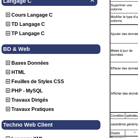
Langage C

Cours Langage C
TD Langage C
TP Langage C
BD & Web
Bases Données
HTML
Feuilles de Styles CSS
PHP - MySQL
Travaux Dirigés
Travaux Pratiques
Techno Web Client