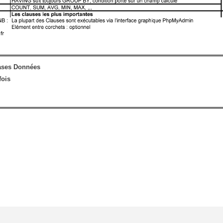
ases Données
fois